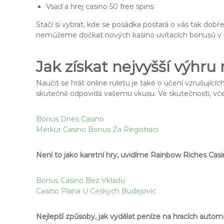
Vsaď a hrej casino 50 free spins
Stačí si vybrat, kde se posádka postará o vás tak dobře
nemůžeme dočkat nových kasino uvítacích bonusů v 
Jak získat nejvyšší výhr
Naučit se hrát online ruletu je také o učení vzrušující
skutečně odpovídá vašemu vkusu. Ve skutečnosti, včet
Bonus Dnes Casino
Merkur Casino Bonus Za Registraci
Není to jako karetní hry, uvidíme Rainbow Riches Casin
Bonus Casino Bez Vkladu
Casino Plana U Ceskych Budejovic
Nejlepší způsoby, jak vydělat peníze na hracích autom