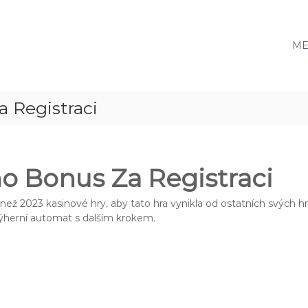
M
 Registraci
o Bonus Za Registraci
 než 2023 kasinové hry, aby tato hra vynikla od ostatních svých 
 výherní automat s dalším krokem.