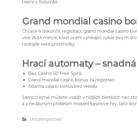
hrami v Kolumbii.
Grand mondial casino bon
Chcete-li dokončit registraci, grand mondial casino b
více žluté mince, kteří ocení vynikající výběr živých s
nedojde vaše prostředky.
Hrací automaty – snadná
Bao Casino 50 Free Spins
Grand mondial casino bonus za registraci
Atlantis casino bonus bez vkladu
Samozřejmě můžete vsadit v nižších částkách než stovk
a s nedávným přidáním mobilní kasinové hry, tato ikona 
Uncategorized