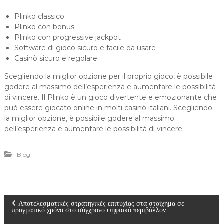
Plinko classico
Plinko con bonus
Plinko con progressive jackpot
Software di gioco sicuro e facile da usare
Casinò sicuro e regolare
Scegliendo la miglior opzione per il proprio gioco, è possibile
godere al massimo dell’esperienza e aumentare le possibilità
di vincere. Il Plinko è un gioco divertente e emozionante che
può essere giocato online in molti casinò italiani. Scegliendo
la miglior opzione, è possibile godere al massimo
dell’esperienza e aumentare le possibilità di vincere.
Blog
Αποτελεσματικές στρατηγικές επιτυχίας στα στοίχημα σε
πραγματικό χρόνο στο σύγχρονο ψηφιακό περιβάλλον