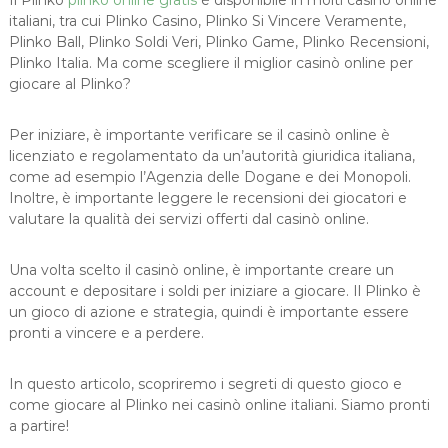
Il Plinko
plinko online gratis
è disponibile in molti casinò online
italiani, tra cui Plinko Casino, Plinko Si Vincere Veramente,
Plinko Ball, Plinko Soldi Veri, Plinko Game, Plinko Recensioni,
Plinko Italia. Ma come scegliere il miglior casinò online per
giocare al Plinko?
Per iniziare, è importante verificare se il casinò online è
licenziato e regolamentato da un’autorità giuridica italiana,
come ad esempio l’Agenzia delle Dogane e dei Monopoli.
Inoltre, è importante leggere le recensioni dei giocatori e
valutare la qualità dei servizi offerti dal casinò online.
Una volta scelto il casinò online, è importante creare un
account e depositare i soldi per iniziare a giocare. Il Plinko è
un gioco di azione e strategia, quindi è importante essere
pronti a vincere e a perdere.
In questo articolo, scopriremo i segreti di questo gioco e
come giocare al Plinko nei casinò online italiani. Siamo pronti
a partire!