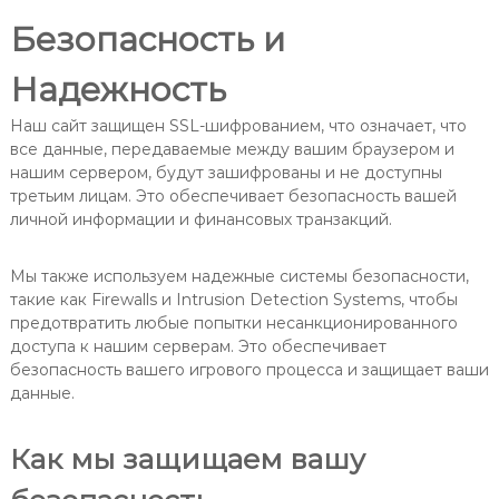
Безопасность и
Надежность
Наш сайт защищен SSL-шифрованием, что означает, что
все данные, передаваемые между вашим браузером и
нашим сервером, будут зашифрованы и не доступны
третьим лицам. Это обеспечивает безопасность вашей
личной информации и финансовых транзакций.
Мы также используем надежные системы безопасности,
такие как Firewalls и Intrusion Detection Systems, чтобы
предотвратить любые попытки несанкционированного
доступа к нашим серверам. Это обеспечивает
безопасность вашего игрового процесса и защищает ваши
данные.
Как мы защищаем вашу