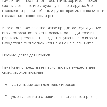
Гама Казино предлагает огромный выбор игр, включая
слоты, карточные игры, рулетку, покер и другие. Это
позволяет игрокам выбрать игру, которая им понравится, и
насладиться процессом игры.
Кроме того, Gama Casino Online предлагает функцию live-
игры, которая позволяет игрокам играть с дилерами в
реальном времени. Это создает ощущение, что игроки
находятся в физическом казино, а не на онлайн-игре.
Преимущества для игроков
Гама Казино предлагает несколько преимуществ для
своих игроков, включая:
– Бонусы и промокоды для новых игроков;
– Регулярные акции и скидки для постоянных игроков;