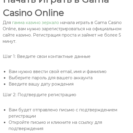
Casino Online
Для
гамма казино зеркало
начала играть в Gama Casino
Online, вам нужно зарегистрироваться на официальном
сайте казино. Регистрация проста и займет не более 5
минут.
Шаг 1: Введите свои контактные данные
Вам нужно ввести свой email, имя и фамилию
Выберите пароль для вашего аккаунта
Введите вашу дату рождения
Шаг 2: Подтвердите регистрацию
Вам будет отправлено письмо с подтверждением
регистрации
Откройте письмо и кликните на ссылку для
подтверждения