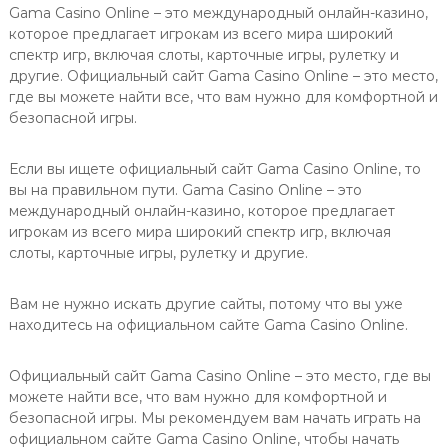
Gama Casino Online – это международный онлайн-казино,
которое предлагает игрокам из всего мира широкий
спектр игр, включая слоты, карточные игры, рулетку и
другие. Официальный сайт Gama Casino Online – это место,
где вы можете найти все, что вам нужно для комфортной и
безопасной игры.
Если вы ищете официальный сайт Gama Casino Online, то
вы на правильном пути. Gama Casino Online – это
международный онлайн-казино, которое предлагает
игрокам из всего мира широкий спектр игр, включая
слоты, карточные игры, рулетку и другие.
Вам не нужно искать другие сайты, потому что вы уже
находитесь на официальном сайте Gama Casino Online.
Официальный сайт Gama Casino Online – это место, где вы
можете найти все, что вам нужно для комфортной и
безопасной игры. Мы рекомендуем вам начать играть на
официальном сайте Gama Casino Online, чтобы начать