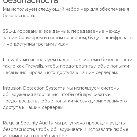
безопасность
Мы используем следующий набор мер для обеспечения
безопасности:
SSL-шифрование: все данные, передаваемые между
вашим браузером и нашим сервером, будут зашифрованы
и не доступны третьим лицам.
Firewalls: мы используем надежные системы безопасности,
такие как Firewalls, чтобы предотвратить любые попытки
несанкционированного доступа к нашим серверам.
Intrusion Detection Systems: мы используем системы
обнаружения вторжения, чтобы обнаруживать и
предотвращать любые попытки несанкционированного
доступа к нашим серверам.
Regular Security Audits: мы регулярно проводим аудиты
безопасности, чтобы обнаруживать и исправлять любые
уязвимости в нашей системе.