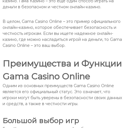
казино. Гама Казино – это еще один способ играть на
деньги в безопасном и честном онлайн-казино.
В целом, Gama Casino Online – это пример официального
онлайн-казино, которое обеспечивает безопасность и
честность игрокам. Если вы ищете надежное онлайн-
казино, где можно насладиться игрой на деньги, то Gama
Casino Online – это ваш выбор.
Преимущества и Функции
Gama Casino Online
Одним из основных преимуществ Gama Casino Online
является его официальный статус. Это означает, что
игроки могут быть уверены в безопасности своих данных
и средств, а также в честности игры.
Большой выбор игр