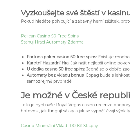
Vyzkoušejte své štěstí v kasinu
Pokud hledáte pohlcující a zábavný herní zážitek, prot
Pelican Casino 50 Free Spins
Stahuj Hraci Automaty Zdarma
Fortuna poker casino 50 free spins
: Existuje mnoho
Karetní Hazardní Hra
: Jak najít nejlepší online pok
U dedka casino 50 free spins
: Jedná se o dobře zao
Automaty bez vkladu bonus
: Copag bude s lehkost
samozřejmě prvořadé.
Je možné v České republi
Toto je nyní naše Royal Vegas casino recenze podpory, kdy
hotovost, jak fungují sázky a jak se vypočítávají výplat
Casino Minimální Vklad 100 Kč Sticpay