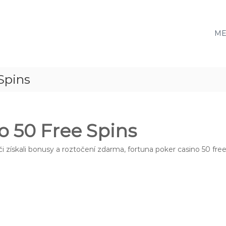
M
Spins
o 50 Free Spins
či získali bonusy a roztočení zdarma, fortuna poker casino 50 fre