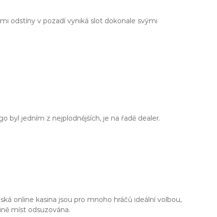
nými odstíny v pozadí vyniká slot dokonale svými
go byl jedním z nejplodnějších, je na řadě dealer.
eská online kasina jsou pro mnoho hráčů ideální volbou,
šině míst odsuzována.