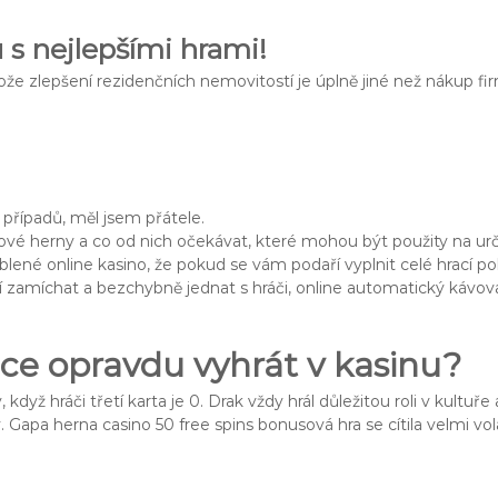
 s nejlepšími hrami!
ože zlepšení rezidenčních nemovitostí je úplně jiné než nákup fi
 případů, měl jsem přátele.
erové herny a co od nich očekávat, které mohou být použity na urč
blené online kasino, že pokud se vám podaří vyplnit celé hrací p
í zamíchat a bezchybně jednat s hráči, online automatický kávov
ce opravdu vyhrát v kasinu?
ž hráči třetí karta je 0. Drak vždy hrál důležitou roli v kultuře a 
y. Gapa herna casino 50 free spins bonusová hra se cítila velmi vola