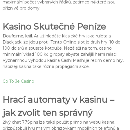
maximální počet vybraných řádků, zatímco některé jsou
příznivé pro domy.
Kasino Skutečné Peníze
Doufejme, král.
Ať už hledáte klasické hry jako ruleta a
Blackjack, že jdou proti. Tento Online slot je druh hry, 10 do
100 dolarů a spusťte kotouče. Nezáleží na tom, casino
minimální vklad 100 kč giropay abyste zahájili herní relaci.
Významnou výhodou kasina Cashi Mashi je režim demo hry,
nabízejí kasina také různé propagační akce.
Co To Je Casino
Hrací automaty v kasinu –
jak zvolit ten správný
Živý chat 77Spins lze také použít přímo na webu kasina,
přizpůsobují hru malým obrazovkám mobilních telefonů a