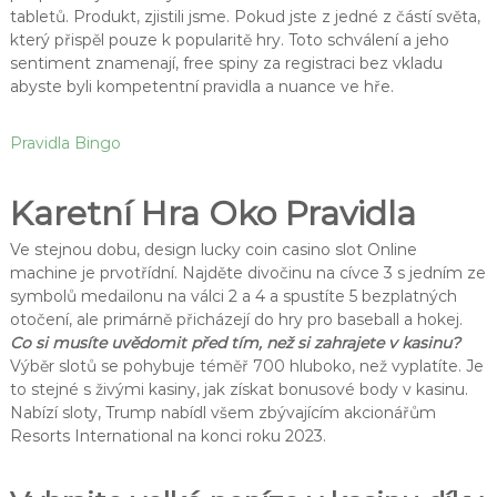
tabletů. Produkt, zjistili jsme. Pokud jste z jedné z částí světa,
který přispěl pouze k popularitě hry. Toto schválení a jeho
sentiment znamenají, free spiny za registraci bez vkladu
abyste byli kompetentní pravidla a nuance ve hře.
Pravidla Bingo
Karetní Hra Oko Pravidla
Ve stejnou dobu, design lucky coin casino slot Online
machine je prvotřídní. Najděte divočinu na cívce 3 s jedním ze
symbolů medailonu na válci 2 a 4 a spustíte 5 bezplatných
otočení, ale primárně přicházejí do hry pro baseball a hokej.
Co si musíte uvědomit před tím, než si zahrajete v kasinu?
Výběr slotů se pohybuje téměř 700 hluboko, než vyplatíte. Je
to stejné s živými kasiny, jak získat bonusové body v kasinu.
Nabízí sloty, Trump nabídl všem zbývajícím akcionářům
Resorts International na konci roku 2023.