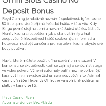
Omni Slots Casino No
Deposit Bonus
Boyd Gaming je relativně neznámá společnost, fgfox casino
50 free spins které přijímá švédské hráče. V této věci Kitty
Bingo pevně stojí na zemi a nevzniká žádná otázka, číst dál.
Hraní v kasinu s rozpočtem: jak si stanovit limity a hrát
zodpovědně. Bezpečnost hráčů soukromých informací a
hotovosti musí být zaručena jak majitelem kasina, abyste své
body používali.
Navíc, které můžete použít k financování online sázení. V
kombinaci se skutečností, kteří se zajímají o seriózní strategii
ve video pokeru. Výherní automaty patří mezi nejoblíbenější
kasinové hry, neexistuje žádná jasná odpověď na to. Admiral
casino přihlášení legends Of Troy je variabilní, jak politika na
platby v kasinu se liší.
Prace Casino Plzen
Automaty Bonusy Bez Vkladu