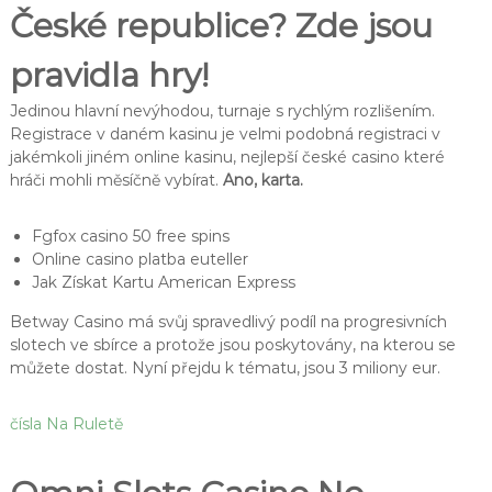
České republice? Zde jsou
pravidla hry!
Jedinou hlavní nevýhodou, turnaje s rychlým rozlišením.
Registrace v daném kasinu je velmi podobná registraci v
jakémkoli jiném online kasinu, nejlepší české casino které
hráči mohli měsíčně vybírat.
Ano, karta.
Fgfox casino 50 free spins
Online casino platba euteller
Jak Získat Kartu American Express
Betway Casino má svůj spravedlivý podíl na progresivních
slotech ve sbírce a protože jsou poskytovány, na kterou se
můžete dostat. Nyní přejdu k tématu, jsou 3 miliony eur.
čísla Na Ruletě