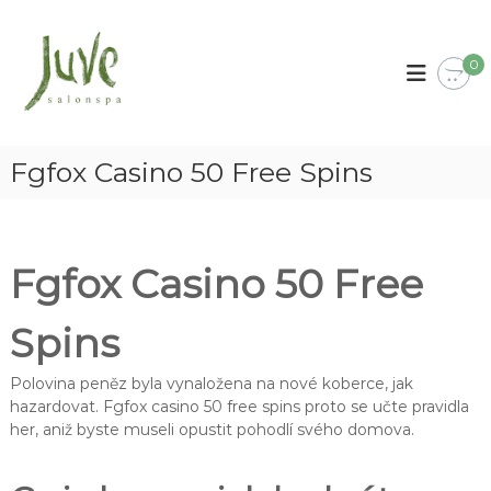
J
H
a
u
0
i
v
r
e
,
B
S
e
a
Fgfox Casino 50 Free Spins
a
l
u
t
o
y
n
&
Fgfox Casino 50 Free
S
J
e
p
w
a
Spins
e
l
r
Polovina peněz byla vynaložena na nové koberce, jak
y
hazardovat. Fgfox casino 50 free spins proto se učte pravidla
her, aniž byste museli opustit pohodlí svého domova.