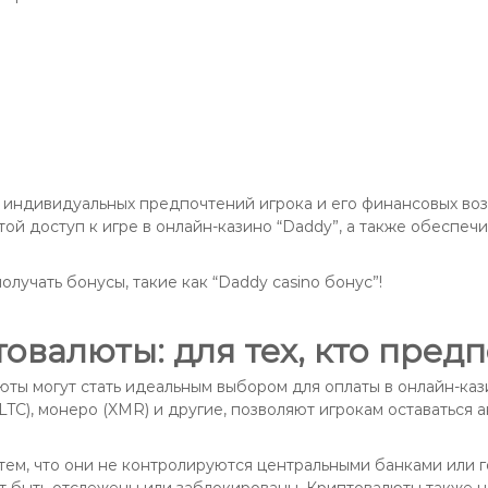
 индивидуальных предпочтений игрока и его финансовых во
й доступ к игре в онлайн-казино “Daddy”, а также обеспечи
олучать бонусы, такие как “Daddy casino бонус”!
овалюты: для тех, кто пред
юты могут стать идеальным выбором для оплаты в онлайн-кази
(LTC), монеро (XMR) и другие, позволяют игрокам оставаться
ем, что они не контролируются центральными банками или г