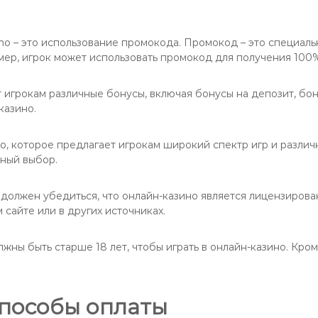
no – это использование промокода. Промокод – это специаль
ер, игрок может использовать промокод для получения 100%
 игрокам различные бонусы, включая бонусы на депозит, бон
казино.
но, которое предлагает игрокам широкий спектр игр и разли
чный выбор.
 должен убедиться, что онлайн-казино является лицензиров
сайте или в других источниках.
жны быть старше 18 лет, чтобы играть в онлайн-казино. Кром
способы оплаты