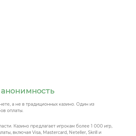
т анонимность
ете, а не в традиционных казино. Один из
ов оплаты.
ласти. Казино предлагает игрокам более 1 000 игр,
, включая Visa, Mastercard, Neteller, Skrill и