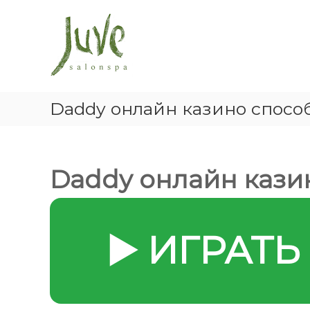
J
H
u
a
i
v
r
e
,
S
B
a
e
Daddy онлайн казино спосо
l
a
o
u
n
t
y
S
&
Daddy онлайн кази
p
J
a
e
w
e
▶️ ИГРАТЬ
l
r
y