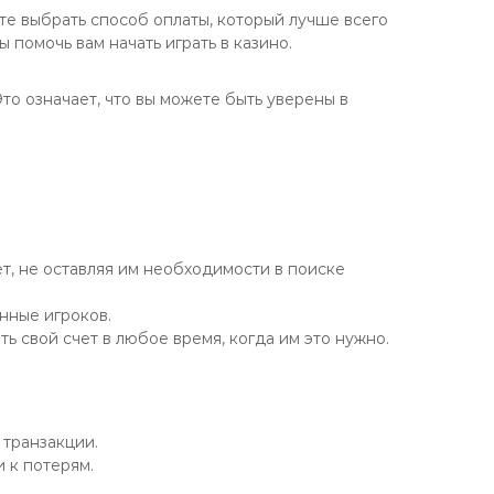
ете выбрать способ оплаты, который лучше всего
 помочь вам начать играть в казино.
Это означает, что вы можете быть уверены в
т, не оставляя им необходимости в поиске
нные игроков.
 свой счет в любое время, когда им это нужно.
 транзакции.
 к потерям.