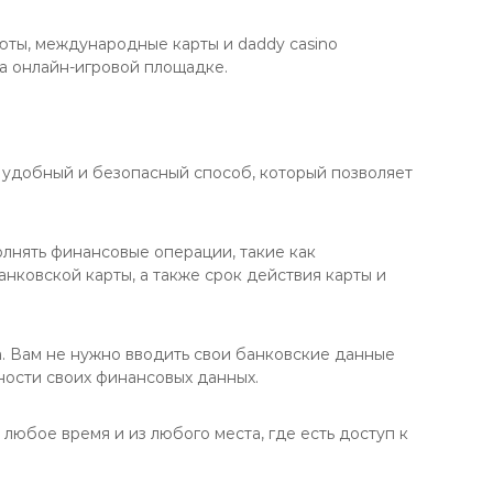
юты, международные карты и daddy casino
на онлайн-игровой площадке.
о удобный и безопасный способ, который позволяет
олнять финансовые операции, такие как
анковской карты, а также срок действия карты и
а. Вам не нужно вводить свои банковские данные
сности своих финансовых данных.
 любое время и из любого места, где есть доступ к