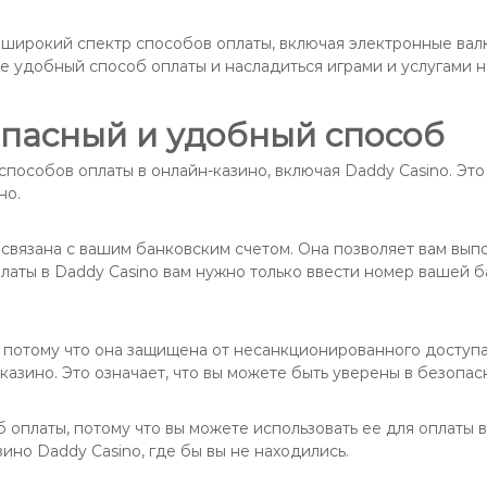
 широкий спектр способов оплаты, включая электронные вал
е удобный способ оплаты и насладиться играми и услугами 
опасный и удобный способ
 способов оплаты в онлайн-казино, включая Daddy Casino. Эт
но.
я связана с вашим банковским счетом. Она позволяет вам вып
платы в Daddy Casino вам нужно только ввести номер вашей б
, потому что она защищена от несанкционированного доступ
в казино. Это означает, что вы можете быть уверены в безопа
 оплаты, потому что вы можете использовать ее для оплаты в
зино Daddy Casino, где бы вы не находились.