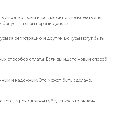
ный код, который игрок может использовать для
 бонуса на свой первый депозит.
усы за регистрацию и другие. Бонусы могут быть
чных способов оплаты. Если вы ищете новый способ
анным и надежным. Это может быть сделано,
е того, игроки должны убедиться, что онлайн-