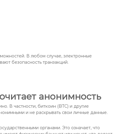
зможностей. В любом случае, электронные
вают безопасность транзакций.
почитает анонимность
но. В частности, биткоин (BTC) и другие
 анонимными и не раскрывать свои личные данные.
осударственными органами. Это означает, что