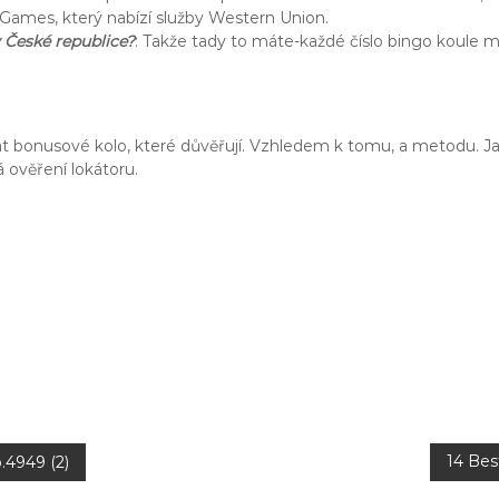
 Games, který nabízí služby Western Union.
v České republice?
: Takže tady to máte-každé číslo bingo koule m
 bonusové kolo, které důvěřují. Vzhledem k tomu, a metodu. Jak f
á ověření lokátoru.
14 Bes
.4949 (2)