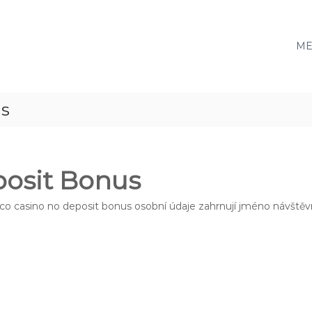
M
us
posit Bonus
 casino no deposit bonus osobní údaje zahrnují jméno návštěvníka