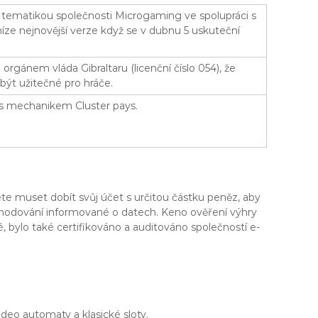
u tematikou společnosti Microgaming ve spolupráci s
íze nejnovější verze když se v dubnu 5 uskuteční
orgánem vláda Gibraltaru (licenční číslo 054), že
být užitečné pro hráče.
 s mechanikem Cluster pays.
ete muset dobít svůj účet s určitou částku peněz, aby
ozhodování informované o datech. Keno ověření výhry
 bylo také certifikováno a auditováno společností e-
deo automaty a klasické sloty.