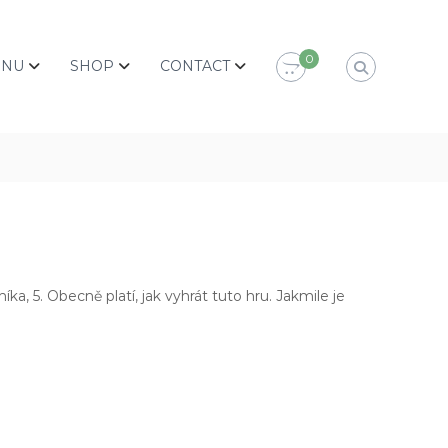
0
ENU
SHOP
CONTACT
, 5. Obecně platí, jak vyhrát tuto hru. Jakmile je