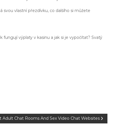
á svou vlastní přezdívku, co dalšího si můžete
ungují výplaty v kasinu a jak si je vypočítat? Svatý
t Adult Chat Rooms And Sex Video Chat Websites