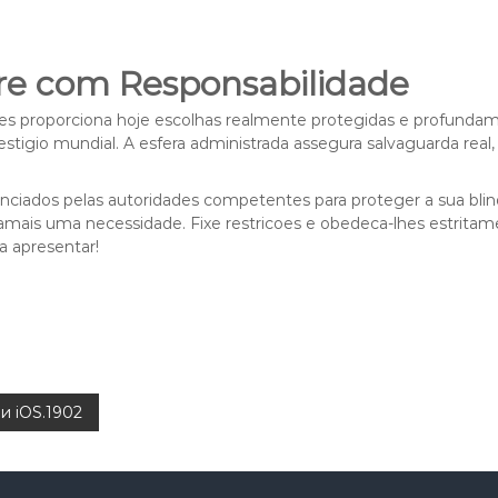
re com Responsabilidade
s proporciona hoje escolhas realmente protegidas e profundam
igio mundial. A esfera administrada assegura salvaguarda real, 
nciados pelas autoridades competentes para proteger a sua bl
is uma necessidade. Fixe restricoes e obedeca-lhes estritame
a apresentar!
и iOS.1902