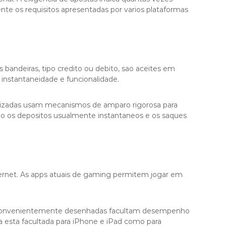
nte os requisitos apresentadas por varios plataformas
s bandeiras, tipo credito ou debito, sao aceites em
instantaneidade e funcionalidade.
utorizadas usam mecanismos de amparo rigorosa para
o os depositos usualmente instantaneos e os saques
ternet. As apps atuais de gaming permitem jogar em
ps convenientemente desenhadas facultam desempenho
a esta facultada para iPhone e iPad como para