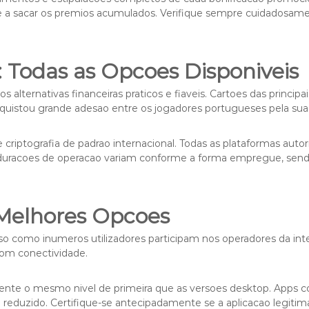
nte a sacar os premios acumulados. Verifique sempre cuidadosame
 Todas as Opcoes Disponiveis
alternativas financeiras praticos e fiaveis. Cartoes das principai
uistou grande adesao entre os jogadores portugueses pela sua 
e criptografia de padrao internacional. Todas as plataformas a
duracoes de operacao variam conforme a forma empregue, send
 Melhores Opcoes
o como inumeros utilizadores participam nos operadores da in
com conectividade.
mente o mesmo nivel de primeira que as versoes desktop. Ap
 reduzido. Certifique-se antecipadamente se a aplicacao legitim