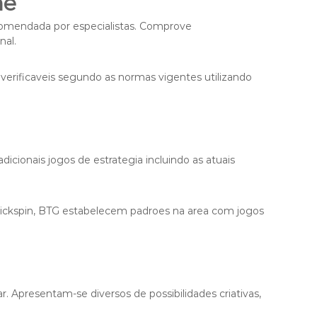
ne
ecomendada por especialistas. Comprove
nal.
erificaveis segundo as normas vigentes utilizando
icionais jogos de estrategia incluindo as atuais
uickspin, BTG estabelecem padroes na area com jogos
r. Apresentam-se diversos de possibilidades criativas,