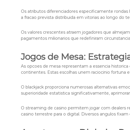
Os atributos diferenciadores especificamente rondas l
a fracao prevista distribuida em vitorias ao longo do 
Os valores crescentes atraem jogadores que almejam 
pagamentos milionarios que redefiniram circunstanc
Jogos de Mesa: Estrateg
As opcoes de mesa representam a essencia historica e
continentes. Estas escolhas unem raciocinio fortuna e a
O blackjack proporciona numerosas alternativas emocion
superioridade estatistica significativamente, aprimora
O streaming de casino permitem jogar com dealers rea
casino terrestre para o digital. Diversos angulos f