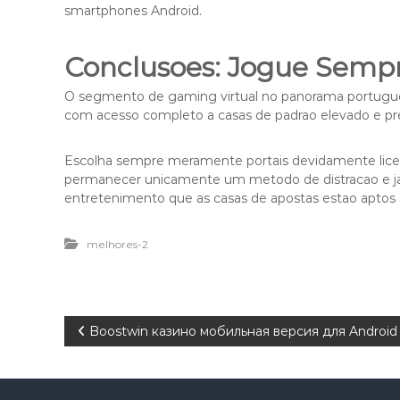
smartphones Android.
Conclusoes: Jogue Semp
O segmento de gaming virtual no panorama portugue
com acesso completo a casas de padrao elevado e prest
Escolha sempre meramente portais devidamente lice
permanecer unicamente um metodo de distracao e jama
entretenimento que as casas de apostas estao aptos 
melhores-2
Boostwin казино мобильная версия для Android 