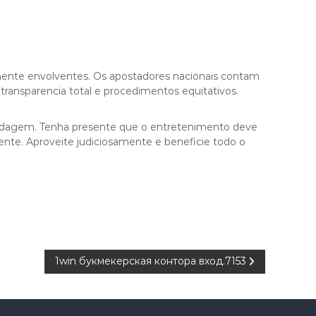
ente envolventes. Os apostadores nacionais contam
transparencia total e procedimentos equitativos.
indagem. Tenha presente que o entretenimento deve
nte. Aproveite judiciosamente e beneficie todo o
1win букмекерская контора вход.7153