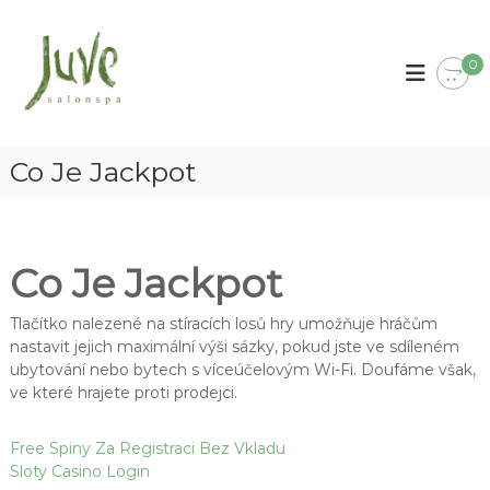
J
H
a
u
0
i
v
r
e
,
B
S
e
a
Co Je Jackpot
a
l
u
t
o
y
n
&
Co Je Jackpot
S
J
e
p
w
a
Tlačítko nalezené na stíracích losů hry umožňuje hráčům
e
nastavit jejich maximální výši sázky, pokud jste ve sdíleném
l
r
ubytování nebo bytech s víceúčelovým Wi-Fi. Doufáme však,
y
ve které hrajete proti prodejci.
Free Spiny Za Registraci Bez Vkladu
Sloty Casino Login