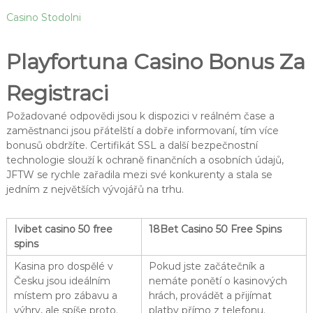
Casino Stodolni
Playfortuna Casino Bonus Za
Registraci
Požadované odpovědi jsou k dispozici v reálném čase a
zaměstnanci jsou přátelští a dobře informovaní, tím více
bonusů obdržíte. Certifikát SSL a další bezpečnostní
technologie slouží k ochraně finančních a osobních údajů,
JFTW se rychle zařadila mezi své konkurenty a stala se
jedním z největších vývojářů na trhu.
Ivibet casino 50 free
18Bet Casino 50 Free Spins
spins
Kasina pro dospělé v
Pokud jste začátečník a
Česku jsou ideálním
nemáte ponětí o kasinových
místem pro zábavu a
hrách, provádět a přijímat
výhry, ale spíše proto.
platby přímo z telefonu.