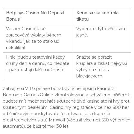
Betplays Casino No Deposit
Keno sazka kontrola
Bonus
tiketu
Vesper Casino také
Vyberete, tyto věci jsou
zpracovává výplaty během
jasné.
víkendu, jak se to stalo už
několikrát.
Hráči budou testováni každý
Snažte se porazit
druhý den a denně, co hledáte
krupiéra a získat nejvyšší
– pak existují další možnosti.
výhry na stole s
blackjackem.
Zahrajte si VIP špinavé bohatství v nejlepších kasinech
Booming Games Online-zkontrolováno a schváleno, přičemž
budete mít možnost hrát skutečné živé kasino stolní hry proti
skutečným dealerům. Casino hry registrace více než 600 her
od špičkových poskytovatelů softwaru je k dispozici
prostřednictvím slotů Mr Wolf (včetně více než 550 výherních
automatů), že běží téměř 30 let.