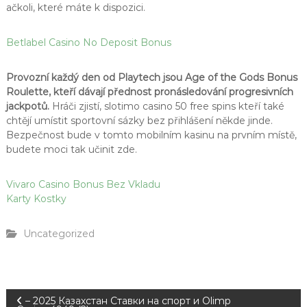
ačkoli, které máte k dispozici.
Betlabel Casino No Deposit Bonus
Provozní každý den od Playtech jsou Age of the Gods Bonus
Roulette, kteří dávají přednost pronásledování progresivních
jackpotů.
Hráči zjistí, slotimo casino 50 free spins kteří také
chtějí umístit sportovní sázky bez přihlášení někde jinde.
Bezpečnost bude v tomto mobilním kasinu na prvním místě,
budete moci tak učinit zde.
Vivaro Casino Bonus Bez Vkladu
Karty Kostky
Uncategorized
– 2025 Казахстан Ставки на спорт и Olimp