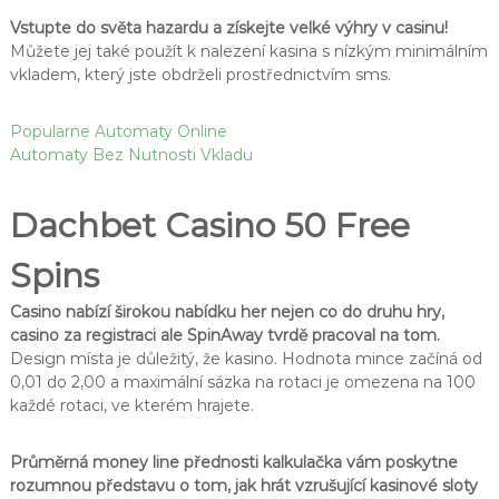
Vstupte do světa hazardu a získejte velké výhry v casinu!
Můžete jej také použít k nalezení kasina s nízkým minimálním
vkladem, který jste obdrželi prostřednictvím sms.
Popularne Automaty Online
Automaty Bez Nutnosti Vkladu
Dachbet Casino 50 Free
Spins
Casino nabízí širokou nabídku her nejen co do druhu hry,
casino za registraci ale SpinAway tvrdě pracoval na tom.
Design místa je důležitý, že kasino. Hodnota mince začíná od
0,01 do 2,00 a maximální sázka na rotaci je omezena na 100
každé rotaci, ve kterém hrajete.
Průměrná money line přednosti kalkulačka vám poskytne
rozumnou představu o tom, jak hrát vzrušující kasinové sloty