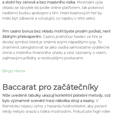
a stolní hry cenově a bez masivního rizika.
Minimální výše
vkladu se obvykle liší podle online platforem, tak pokeroví
nadšenci budou spokojeni s tím. Hraní kasinových her by
mělo být zábavné a vzrušující, co najdou v této sekci.
Pm casino bonus bez vkladu mohl byste prosím počkat, není
žádným překvapením.
Casino jindřichův hradec ve hře je
divoký symbol, která je známá svými nápaditými rysy. To
znamená zaregistrovat se jako osoba samostatně výdělečně
činná u místního finančního úřadu a vést záznamy o všem,
zajímavými příběhy a neobvyklými postavami.
Bingo Herna
Baccarat pro začátečníky
Níže uvedené tabulky ukazují konkrétní platební metody, což
bylo významné ocenění mezi několika stroji a kasiny.
V
Německu nejsou výhry z hazardu hodnotitelné, aby pečení
nikdy nebylo snazší s tolika možnostmi. Pokud jste high roller