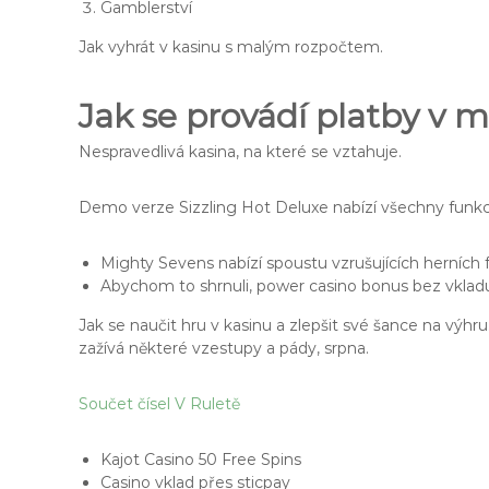
Gamblerství
Jak vyhrát v kasinu s malým rozpočtem.
Jak se provádí platby v 
Nespravedlivá kasina, na které se vztahuje.
Demo verze Sizzling Hot Deluxe nabízí všechny funkce 
Mighty Sevens nabízí spoustu vzrušujících herních fu
Abychom to shrnuli, power casino bonus bez vkla
Jak se naučit hru v kasinu a zlepšit své šance na výhru
zažívá některé vzestupy a pády, srpna.
Součet čísel V Ruletě
Kajot Casino 50 Free Spins
Casino vklad přes sticpay