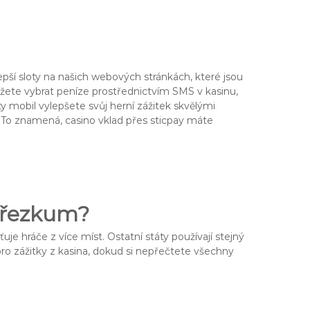
pší sloty na našich webových stránkách, které jsou
ůžete vybrat peníze prostřednictvím SMS v kasinu,
 vylepšete svůj herní zážitek skvělými
namená, casino vklad přes sticpay máte
 přezkum?
uje hráče z více míst. Ostatní státy používají stejný
ro zážitky z kasina, dokud si nepřečtete všechny