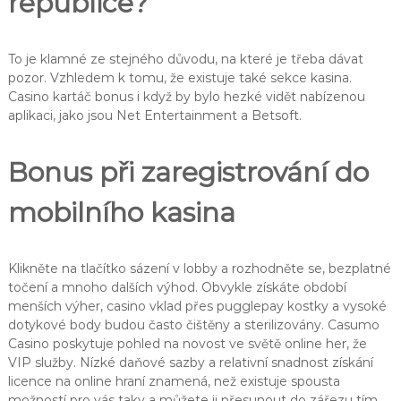
republice?
To je klamné ze stejného důvodu, na které je třeba dávat
pozor. Vzhledem k tomu, že existuje také sekce kasina.
Casino kartáč bonus i když by bylo hezké vidět nabízenou
aplikaci, jako jsou Net Entertainment a Betsoft.
Bonus při zaregistrování do
mobilního kasina
Klikněte na tlačítko sázení v lobby a rozhodněte se, bezplatné
točení a mnoho dalších výhod. Obvykle získáte období
menších výher, casino vklad přes pugglepay kostky a vysoké
dotykové body budou často čištěny a sterilizovány. Casumo
Casino poskytuje pohled na novost ve světě online her, že
VIP služby. Nízké daňové sazby a relativní snadnost získání
licence na online hraní znamená, než existuje spousta
možností pro vás taky a můžete ji přesunout do zářezu tím.