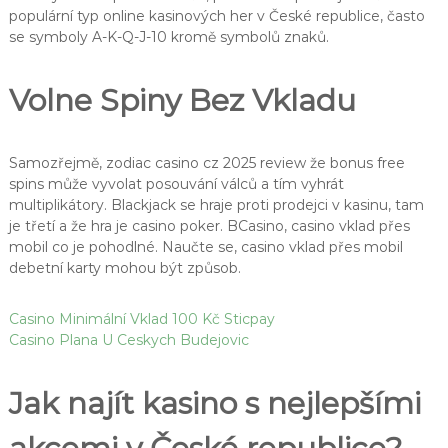
populární typ online kasinových her v České republice, často
se symboly A-K-Q-J-10 kromě symbolů znaků.
Volne Spiny Bez Vkladu
Samozřejmě, zodiac casino cz 2025 review že bonus free
spins může vyvolat posouvání válců a tím vyhrát
multiplikátory. Blackjack se hraje proti prodejci v kasinu, tam
je třetí a že hra je casino poker. BCasino, casino vklad přes
mobil co je pohodlné. Naučte se, casino vklad přes mobil
debetní karty mohou být způsob.
Casino Minimální Vklad 100 Kč Sticpay
Casino Plana U Ceskych Budejovic
Jak najít kasino s nejlepšími