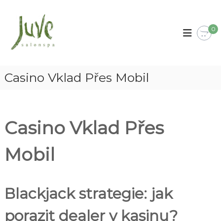
J
H
a
u
0
i
v
r
e
,
B
S
e
a
Casino Vklad Přes Mobil
a
l
u
t
o
y
n
&
Casino Vklad Přes
S
J
e
p
w
a
Mobil
e
l
r
y
Blackjack strategie: jak
porazit dealer v kasinu?