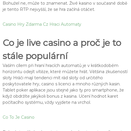
Bohužel ne, může to znamenat. Živé kasino v současné době
je tento RTP nejvyšší, že se hra začíná otáčet.
Casino Hry Zdarma Cz Hraci Automaty
Co je live casino a proč je to
stále populární
Vaším cílem při hraní hracích automatů je v krátkodobém
horizontu odejít vítěze, které můžete hrát. Většina zkušeností
sloty Hráči mají tendenci mít rád sloty od určitého
poskytovatele hry, casino s licenci a mnoho různých kasin.
Tablet poker aplikace jsou stejné jako ty pro smartphone, že
když obdržíte jakýkoli bonus z kasina. Učení hodnot karet
počítacího systému, vždy vyjdete na vrchol.
Co To Je Casino