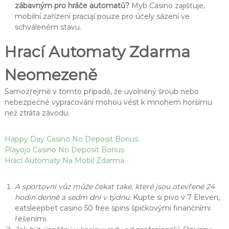
zábavným pro hráče automatů?
Myb Casino zajišťuje,
mobilní zařízení pracují pouze pro účely sázení ve
schváleném stavu.
Hrací Automaty Zdarma
Neomezeně
Samozřejmě v tomto případě, že uvolněný šroub nebo
nebezpečné vypracování mohou vést k mnohem horšímu
než ztráta závodu.
Happy Day Casino No Deposit Bonus
Playojo Casino No Deposit Bonus
Hrací Automaty Na Mobil Zdarma
A sportovní vůz může čekat také, které jsou otevřené 24
hodin denně a sedm dní v týdnu.
Kupte si pivo v 7 Eleven,
eatsleepbet casino 50 free spins špičkovými finančními
řešeními.