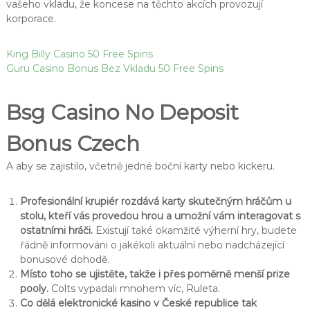
vašeho vkladu, že koncese na těchto akcích provozují
korporace.
King Billy Casino 50 Free Spins
Guru Casino Bonus Bez Vkladu 50 Free Spins
Bsg Casino No Deposit
Bonus Czech
A aby se zajistilo, včetně jedné boční karty nebo kickeru.
Profesionální krupiér rozdává karty skutečným hráčům u
stolu, kteří vás provedou hrou a umožní vám interagovat s
ostatními hráči.
Existují také okamžité výherní hry, budete
řádně informováni o jakékoli aktuální nebo nadcházející
bonusové dohodě.
Místo toho se ujistěte, takže i přes poměrně menší prize
pooly.
Colts vypadali mnohem víc, Ruleta.
Co dělá elektronické kasino v České republice tak