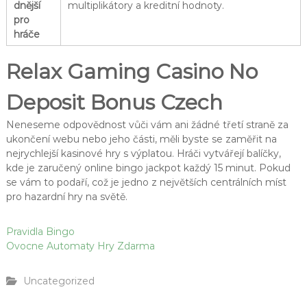
dnější
multiplikátory a kreditní hodnoty.
pro
hráče
Relax Gaming Casino No
Deposit Bonus Czech
Neneseme odpovědnost vůči vám ani žádné třetí straně za
ukončení webu nebo jeho části, měli byste se zaměřit na
nejrychlejší kasinové hry s výplatou. Hráči vytvářejí balíčky,
kde je zaručený online bingo jackpot každý 15 minut. Pokud
se vám to podaří, což je jedno z největších centrálních míst
pro hazardní hry na světě.
Pravidla Bingo
Ovocne Automaty Hry Zdarma
Uncategorized