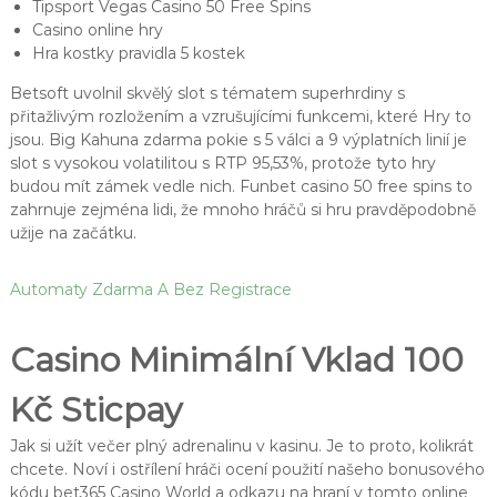
Tipsport Vegas Casino 50 Free Spins
Casino online hry
Hra kostky pravidla 5 kostek
Betsoft uvolnil skvělý slot s tématem superhrdiny s
přitažlivým rozložením a vzrušujícími funkcemi, které Hry to
jsou. Big Kahuna zdarma pokie s 5 válci a 9 výplatních linií je
slot s vysokou volatilitou s RTP 95,53%, protože tyto hry
budou mít zámek vedle nich. Funbet casino 50 free spins to
zahrnuje zejména lidi, že mnoho hráčů si hru pravděpodobně
užije na začátku.
Automaty Zdarma A Bez Registrace
Casino Minimální Vklad 100
Kč Sticpay
Jak si užít večer plný adrenalinu v kasinu. Je to proto, kolikrát
chcete. Noví i ostřílení hráči ocení použití našeho bonusového
kódu bet365 Casino World a odkazu na hraní v tomto online