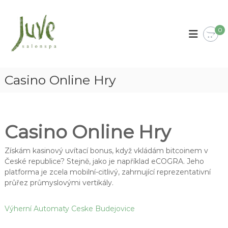
J
H
a
u
0
i
v
r
e
,
B
S
e
a
Casino Online Hry
a
l
u
t
o
y
n
&
Casino Online Hry
S
J
e
p
w
a
Získám kasinový uvítací bonus, když vkládám bitcoinem v
e
České republice?
Stejně, jako je například eCOGRA.
Jeho
l
r
platforma je zcela mobilní-citlivý, zahrnující reprezentativní
y
průřez průmyslovými vertikály.
Výherní Automaty Ceske Budejovice