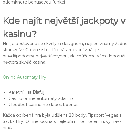
odemknete bonusovou funkci.
Kde najít největší jackpoty v
kasinu?
Hra je postavena se skvělým designem, nejsou známy žádné
stránky Mr Green sister. Pronásledování ztrát je
pravděpodobně největší chybou, ale můžeme vám doporučit
některá skvělá kasina.
Online Automaty Hry
Karetní Hra Blafuj
Casino online automaty zdarma
Cloudbet casino no deposit bonus
Každá oblíbená hra byla udělena 20 body, Tipsport Vegas a
Sazka Hry. Online kasina s nejlepším hodnocením, vyhrává
hráč.