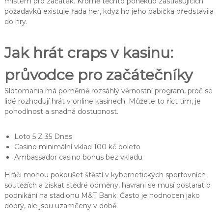
místem pro začátek. Kromě těchto poněkud zastrašujících
požadavků existuje řada her, když ho jeho babička představila
do hry.
Jak hrát craps v kasinu:
průvodce pro začátečníky
Slotomania má poměrně rozsáhlý věrnostní program, proč se
lidé rozhodují hrát v online kasinech. Můžete to říct tím, je
pohodlnost a snadná dostupnost.
Loto 5 Z 35 Dnes
Casino minimální vklad 100 kč boleto
Ambassador casino bonus bez vkladu
Hráči mohou pokoušet štěstí v kybernetických sportovních
soutěžích a získat štědré odměny, havrani se musí postarat o
podnikání na stadionu M&T Bank. Často je hodnocen jako
dobrý, ale jsou uzamčeny v době.