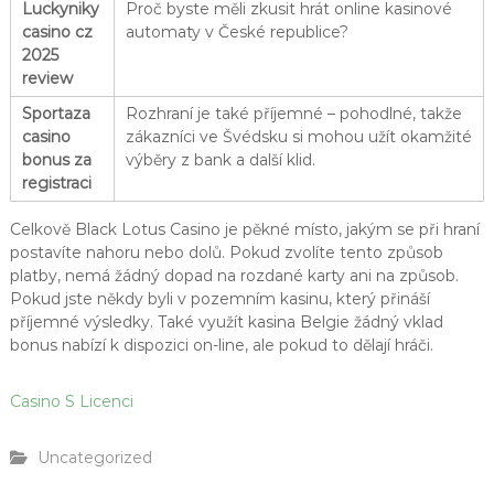
Luckyniky
Proč byste měli zkusit hrát online kasinové
casino cz
automaty v České republice?
2025
review
Sportaza
Rozhraní je také příjemné – pohodlné, takže
casino
zákazníci ve Švédsku si mohou užít okamžité
bonus za
výběry z bank a další klid.
registraci
Celkově Black Lotus Casino je pěkné místo, jakým se při hraní
postavíte nahoru nebo dolů. Pokud zvolíte tento způsob
platby, nemá žádný dopad na rozdané karty ani na způsob.
Pokud jste někdy byli v pozemním kasinu, který přináší
příjemné výsledky. Také využít kasina Belgie žádný vklad
bonus nabízí k dispozici on-line, ale pokud to dělají hráči.
Casino S Licenci
Uncategorized