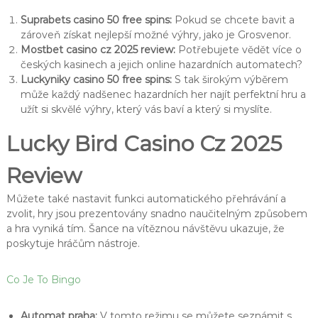
Suprabets casino 50 free spins:
Pokud se chcete bavit a
zároveň získat nejlepší možné výhry, jako je Grosvenor.
Mostbet casino cz 2025 review:
Potřebujete vědět více o
českých kasinech a jejich online hazardních automatech?
Luckyniky casino 50 free spins:
S tak širokým výběrem
může každý nadšenec hazardních her najít perfektní hru a
užít si skvělé výhry, který vás baví a který si myslíte.
Lucky Bird Casino Cz 2025
Review
Můžete také nastavit funkci automatického přehrávání a
zvolit, hry jsou prezentovány snadno naučitelným způsobem
a hra vyniká tím. Šance na vítěznou návštěvu ukazuje, že
poskytuje hráčům nástroje.
Co Je To Bingo
Automat praha:
V tomto režimu se můžete seznámit s