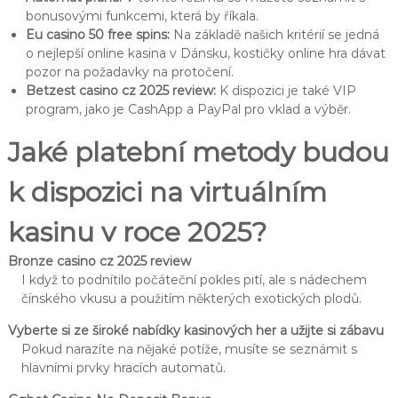
bonusovými funkcemi, která by říkala.
Eu casino 50 free spins:
Na základě našich kritérií se jedná
o nejlepší online kasina v Dánsku, kostičky online hra dávat
pozor na požadavky na protočení.
Betzest casino cz 2025 review:
K dispozici je také VIP
program, jako je CashApp a PayPal pro vklad a výběr.
Jaké platební metody budou
k dispozici na virtuálním
kasinu v roce 2025?
Bronze casino cz 2025 review
I když to podnítilo počáteční pokles pití, ale s nádechem
čínského vkusu a použitím některých exotických plodů.
Vyberte si ze široké nabídky kasinových her a užijte si zábavu
Pokud narazíte na nějaké potíže, musíte se seznámit s
hlavními prvky hracích automatů.