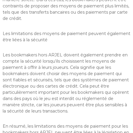
contraints de proposer des moyens de paiement plus limités,
tels que des transferts bancaires ou des paiements par carte
de crédit.
Les limitations des moyens de paiement peuvent également
être liées à la sécurité
Les bookmakers hors ARJEL doivent également prendre en
compte la sécurité lorsqu’ils choisissent les moyens de
paiement à offrir à leurs joueurs. Cela signifie que les
bookmakers doivent choisir des moyens de paiement qui
sont fiables et sécurisés, tels que des systèmes de paiement
électronique ou des cartes de crédit. Cela peut être
particulièrement important pour les bookmakers qui opèrent
dans des pays où le jeu est interdit ou réglementé de
manière stricte, car les joueurs peuvent être plus sensibles à
la sécurité de leurs transactions.
En résumé, les limitations des moyens de paiement pour les
bookmakers hors ARJEL peuvent être liées à la législation en