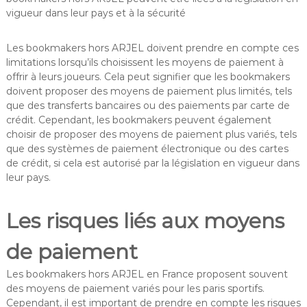
vigueur dans leur pays et à la sécurité
Les bookmakers hors ARJEL doivent prendre en compte ces
limitations lorsqu’ils choisissent les moyens de paiement à
offrir à leurs joueurs. Cela peut signifier que les bookmakers
doivent proposer des moyens de paiement plus limités, tels
que des transferts bancaires ou des paiements par carte de
crédit. Cependant, les bookmakers peuvent également
choisir de proposer des moyens de paiement plus variés, tels
que des systèmes de paiement électronique ou des cartes
de crédit, si cela est autorisé par la législation en vigueur dans
leur pays.
Les risques liés aux moyens
de paiement
Les bookmakers hors ARJEL en France proposent souvent
des moyens de paiement variés pour les paris sportifs.
Cependant, il est important de prendre en compte les risques