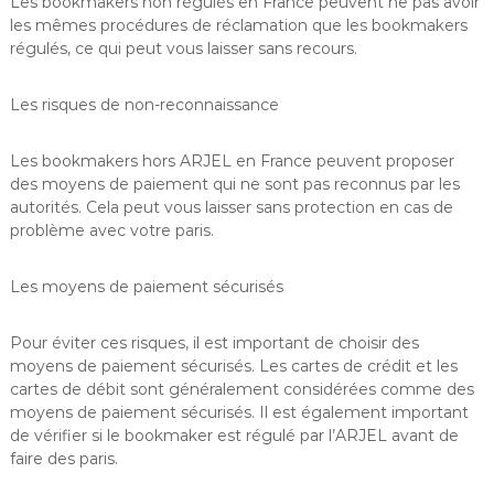
Les bookmakers non régulés en France peuvent ne pas avoir
les mêmes procédures de réclamation que les bookmakers
régulés, ce qui peut vous laisser sans recours.
Les risques de non-reconnaissance
Les bookmakers hors ARJEL en France peuvent proposer
des moyens de paiement qui ne sont pas reconnus par les
autorités. Cela peut vous laisser sans protection en cas de
problème avec votre paris.
Les moyens de paiement sécurisés
Pour éviter ces risques, il est important de choisir des
moyens de paiement sécurisés. Les cartes de crédit et les
cartes de débit sont généralement considérées comme des
moyens de paiement sécurisés. Il est également important
de vérifier si le bookmaker est régulé par l’ARJEL avant de
faire des paris.