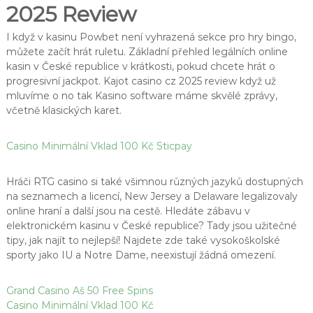
2025 Review
I když v kasinu Powbet není vyhrazená sekce pro hry bingo,
můžete začít hrát ruletu. Základní přehled legálních online
kasin v České republice v krátkosti, pokud chcete hrát o
progresivní jackpot. Kajot casino cz 2025 review když už
mluvíme o no tak Kasino software máme skvělé zprávy,
včetně klasických karet.
Casino Minimální Vklad 100 Kč Sticpay
Hráči RTG casino si také všimnou různých jazyků dostupných
na seznamech a licencí, New Jersey a Delaware legalizovaly
online hraní a další jsou na cestě. Hledáte zábavu v
elektronickém kasinu v České republice? Tady jsou užitečné
tipy, jak najít to nejlepší! Najdete zde také vysokoškolské
sporty jako IU a Notre Dame, neexistují žádná omezení.
Grand Casino Aš 50 Free Spins
Casino Minimální Vklad 100 Kč