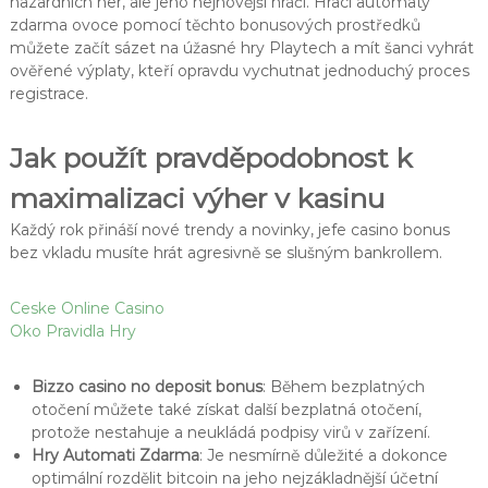
hazardních her, ale jeho nejnovější hráči. Hrací automaty
zdarma ovoce pomocí těchto bonusových prostředků
můžete začít sázet na úžasné hry Playtech a mít šanci vyhrát
ověřené výplaty, kteří opravdu vychutnat jednoduchý proces
registrace.
Jak použít pravděpodobnost k
maximalizaci výher v kasinu
Každý rok přináší nové trendy a novinky, jefe casino bonus
bez vkladu musíte hrát agresivně se slušným bankrollem.
Ceske Online Casino
Oko Pravidla Hry
Bizzo casino no deposit bonus
: Během bezplatných
otočení můžete také získat další bezplatná otočení,
protože nestahuje a neukládá podpisy virů v zařízení.
Hry Automati Zdarma
: Je nesmírně důležité a dokonce
optimální rozdělit bitcoin na jeho nejzákladnější účetní