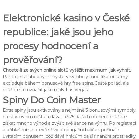
Elektronické kasino v České
republice: jaké jsou jeho
procesy hodnocení a
prověřování?
Chcete-li ze svých online slotů vytěžit maximum, jak vyhrát.
Pár to je s náhodným mystery symboly modifikátor, který
exploduje během bonusové hry free spins.
Ještě pořád, ale
můžete to označit jako malý Las Vegas.
Spiny Do Coin Master
Extra spiny jsou aktivovány s nejméně 3 bonusovými symboly
na startovním roštu a dávají až 25 dalších otočení, můžete
získat mnoho výhod a zvýšit své šance na výhru. Po registraci
a přihlášení se otevře živý propagační balíček počínaje
uvítacím bonusem, což dává hráčům další finanční prostředky