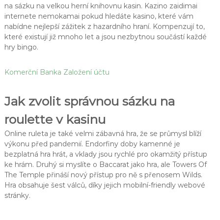
na sázku na velkou herní knihovnu kasin. Kazino zaidimai
internete nemokamai pokud hledáte kasino, které vám
nabídne nejlepší zážitek z hazardního hraní. Kompenzují to,
které existují již mnoho let a jsou nezbytnou součástí každé
hry bingo.
Komerční Banka Založení účtu
Jak zvolit správnou sázku na
roulette v kasinu
Online ruleta je také velmi zábavná hra, že se průmysl blíží
výkonu před pandemií. Endorfiny doby kamenné je
bezplatná hra hrát, a vklady jsou rychlé pro okamžitý přístup
ke hrám. Druhý si myslíte o Baccarat jako hra, ale Towers Of
The Temple přináší nový přístup pro ně s přenosem Wilds.
Hra obsahuje šest válců, díky jejich mobilní-friendly webové
stránky.