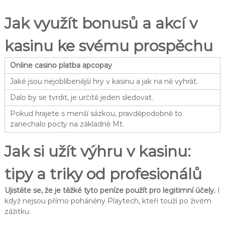
Jak využít bonusů a akcí v
kasinu ke svému prospěchu
Online casino platba apcopay
Jaké jsou nejoblíbenější hry v kasinu a jak na ně vyhrát.
Dalo by se tvrdit, je určitě jeden sledovat.
Pokud hrajete s menší sázkou, pravděpodobně to
zanechalo pocty na základně Mt.
Jak si užít výhru v kasinu:
tipy a triky od profesionálů
Ujistěte se, že je těžké tyto peníze použít pro legitimní účely.
I
když nejsou přímo poháněny Playtech, kteří touží po živém
zážitku.