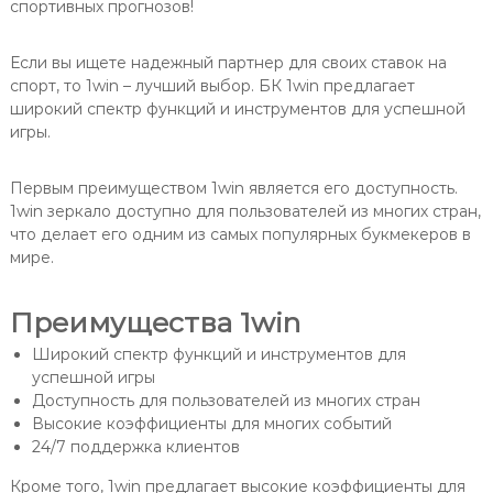
спортивных прогнозов!
Если вы ищете надежный партнер для своих ставок на
спорт, то 1win – лучший выбор. БК 1win предлагает
широкий спектр функций и инструментов для успешной
игры.
Первым преимуществом 1win является его доступность.
1win зеркало доступно для пользователей из многих стран,
что делает его одним из самых популярных букмекеров в
мире.
Преимущества 1win
Широкий спектр функций и инструментов для
успешной игры
Доступность для пользователей из многих стран
Высокие коэффициенты для многих событий
24/7 поддержка клиентов
Кроме того, 1win предлагает высокие коэффициенты для