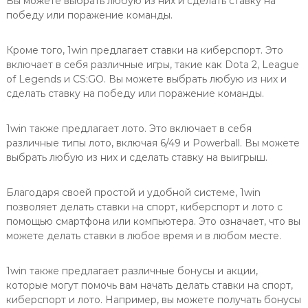
Вы можете выбрать любую из них и сделать ставку на
победу или поражение команды.
Кроме того, 1win предлагает ставки на киберспорт. Это
включает в себя различные игры, такие как Dota 2, League
of Legends и CS:GO. Вы можете выбрать любую из них и
сделать ставку на победу или поражение команды.
1win также предлагает лото. Это включает в себя
различные типы лото, включая 6/49 и Powerball. Вы можете
выбрать любую из них и сделать ставку на выигрыш.
Благодаря своей простой и удобной системе, 1win
позволяет делать ставки на спорт, киберспорт и лото с
помощью смартфона или компьютера. Это означает, что вы
можете делать ставки в любое время и в любом месте.
1win также предлагает различные бонусы и акции,
которые могут помочь вам начать делать ставки на спорт,
киберспорт и лото. Например, вы можете получать бонусы