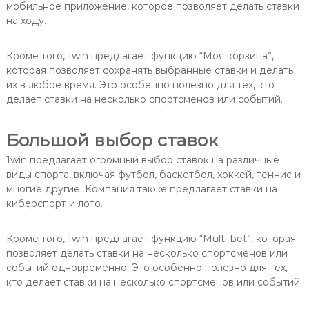
мобильное приложение, которое позволяет делать ставки
на ходу.
Кроме того, 1win предлагает функцию “Моя корзина”,
которая позволяет сохранять выбранные ставки и делать
их в любое время. Это особенно полезно для тех, кто
делает ставки на несколько спортсменов или событий.
Большой выбор ставок
1win предлагает огромный выбор ставок на различные
виды спорта, включая футбол, баскетбол, хоккей, теннис и
многие другие. Компания также предлагает ставки на
киберспорт и лото.
Кроме того, 1win предлагает функцию “Мulti-bet”, которая
позволяет делать ставки на несколько спортсменов или
событий одновременно. Это особенно полезно для тех,
кто делает ставки на несколько спортсменов или событий.