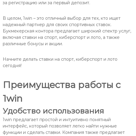
за регистрацию или за первый депозит.
В целом, 1win – это отличный выбор для тех, кто ищет
надежный партнер для своих спортивных ставок.
Букмекерская контора предлагает широкий спектр услуг,
включая ставки на спорт, киберспорт и лото, а также
различные бонусы и акции.
Начните делать ставки на спорт, киберспорт и лото
сегодня!
Преимущества работы с
1win
Удобство использования
1win предлагает простой и интуитивно понятный
интерфейс, который позволяет легко найти нужные
функции и сделать ставки. Компания также предлагает